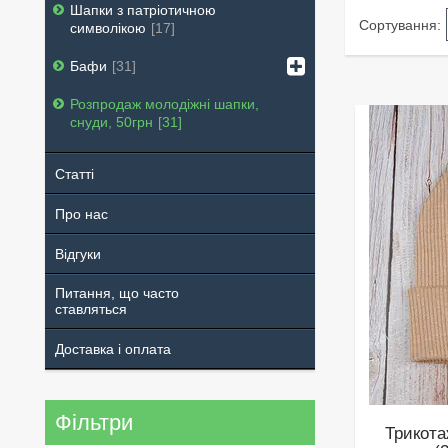
Шапки з патріотичною
символікою
17
Бафи
31
Розпродаж молодіжні шапки,
снуди, 50грн
31
Статті
Про нас
Відгуки
Питання, що часто
ставляться
Доставка і оплата
Фільтри
Трикота