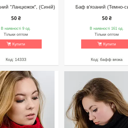
аний "Ланцюжок", (Синій)
Баф в'язаний (Темно-с
50 ₴
50 ₴
В наявності 9 од.
В наявності 161 од.
Тільки оптом
Тільки оптом
Купити
Купити
14333
бафф вязка