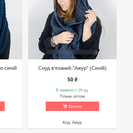
но-синій
Снуд в'язаний,"Ажур" (Синій)
50 ₴
В наявності 19 од.
Тільки оптом
Купити
Ажур