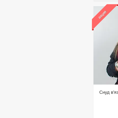
акция
Снуд в'я