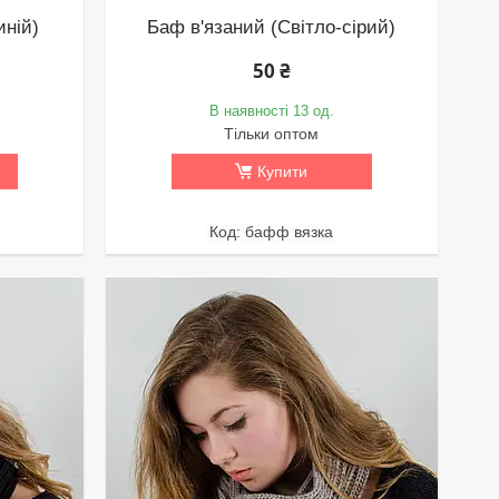
иній)
Баф в'язаний (Світло-сірий)
50 ₴
В наявності 13 од.
Тільки оптом
Купити
бафф вязка