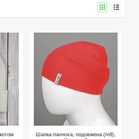
акотом
Шапка-панчоха, подовжена (m8),