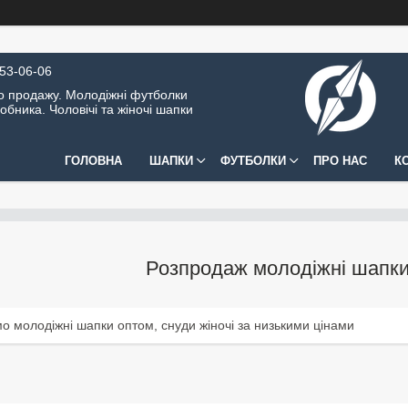
453-06-06
о продажу. Молодіжні футболки
обника. Чоловічі та жіночі шапки
ГОЛОВНА
ШАПКИ
ФУТБОЛКИ
ПРО НАС
К
Розпродаж молодіжні шапки,
 молодіжні шапки оптом, снуди жіночі за низькими цінами