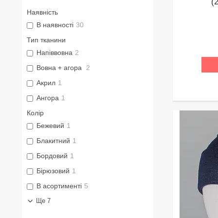
(
Наявність
В наявності
30
Тип тканини
Напіввовна
2
Вовна + агора
2
Акрил
1
Ангора
1
Колір
Бежевий
1
Блакитний
1
Бордовий
1
Бірюзовий
1
В асортименті
5
Ще 7