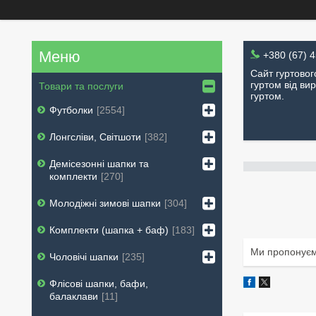
+380 (67) 
Сайт гуртовог
гуртом від вир
Товари та послуги
гуртом.
Футболки
2554
Лонгсліви, Світшоти
382
Демісезонні шапки та
комплекти
270
Молодіжні зимові шапки
304
Комплекти (шапка + баф)
183
Ми пропонуємо
Чоловічі шапки
235
Флісові шапки, бафи,
балаклави
11