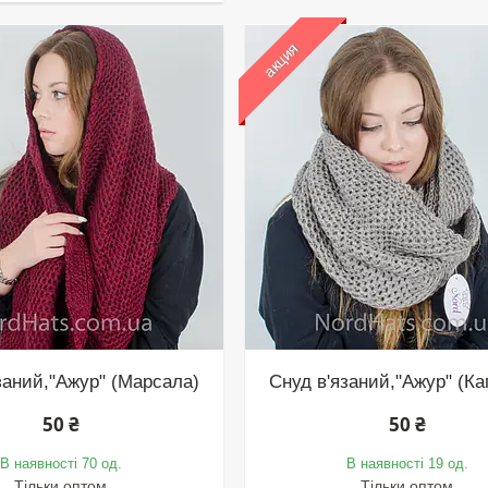
акция
заний,"Ажур" (Марсала)
Снуд в'язаний,"Ажур" (Ка
50 ₴
50 ₴
В наявності 70 од.
В наявності 19 од.
Тільки оптом
Тільки оптом