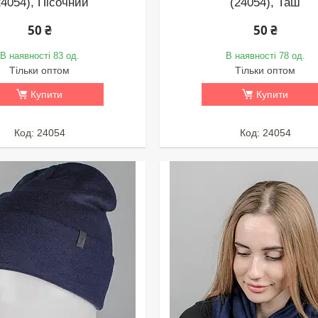
24054), Пісочний
(24054), Таш
50 ₴
50 ₴
В наявності 83 од.
В наявності 78 од.
Тільки оптом
Тільки оптом
Купити
Купити
24054
24054