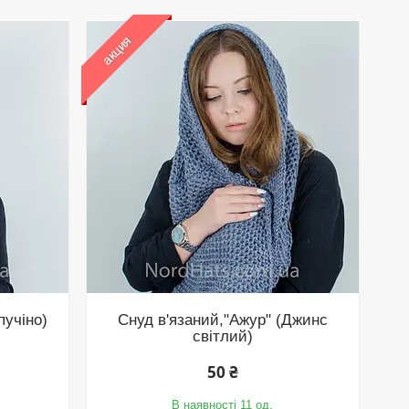
акция
пучіно)
Снуд в'язаний,"Ажур" (Джинс
світлий)
50 ₴
В наявності 11 од.