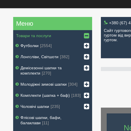
+380 (67) 
Сайт гуртовог
гуртом від вир
Товари та послуги
гуртом.
Футболки
2554
Лонгсліви, Світшоти
382
Демісезонні шапки та
комплекти
270
Молодіжні зимові шапки
304
Комплекти (шапка + баф)
183
Чоловічі шапки
235
Флісові шапки, бафи,
балаклави
11
N