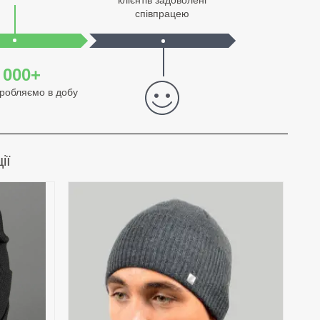
співпрацею
 000+
иробляємо в добу
ії
апки з
ко 200
ольорів,