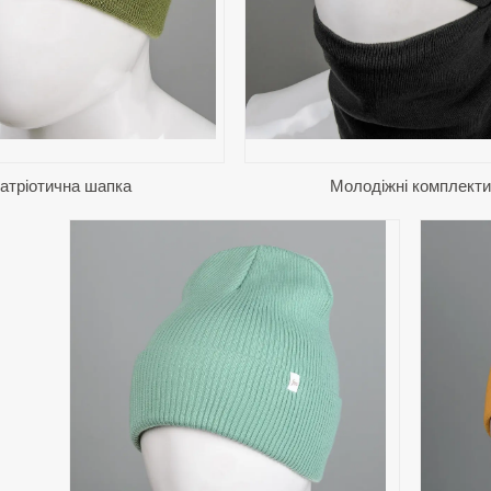
розмір універсальни
атріотична шапка
Молодіжні комплекти
Стильні шапки для дітей та
р, як
дорослих.
івчат.