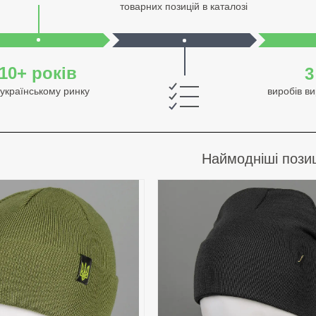
товарних позицій в каталозі
10+ років
3
 українському ринку
виробів в
Наймодніші позиц
Класичні чоловічі ш
і комплекти для дітей
якісної пряжі. Близь
оді. Практично та
різних моделей та к
.