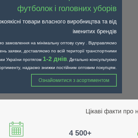
футболок і головних уборів
коякісні товари власного виробництва та від
іменитих брендів
о замовлення на мінімальну оптову суму . Відправляємо
день заявки, доставляємо по всій території транспортними
1-2 днів
ми України протягом
. Детально консультуємо
ортименту, надаємо знижки постійним оптовим покупцям.
Ознайомитися з асортиментом
Цікаві факти про 
4 500+