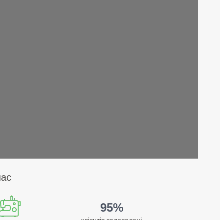
нас
95%
клієнтів задоволені