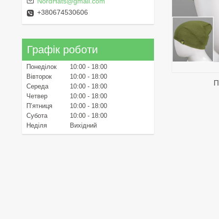
NordHats@gmail.com
+380674530606
Графік роботи
Понеділок
10:00
18:00
Вівторок
10:00
18:00
П
Середа
10:00
18:00
Четвер
10:00
18:00
Пʼятниця
10:00
18:00
Субота
10:00
18:00
Неділя
Вихідний
Близько 140 моделей:
подовжені шапки та з
вишивкою. Великий вибі
для хлопців, так і для д