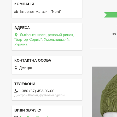
Інтернет-магазин "Nord"
на
Львівське шосе, речовий ринок,
"Бартер-Сервіс", Хмельницький,
Україна
Дмитро
+380 (67) 453-06-06
Дмитро - Шапки, футболки гуртом
Стильн
Шапки з патріотичною
та мол
символікою
модно