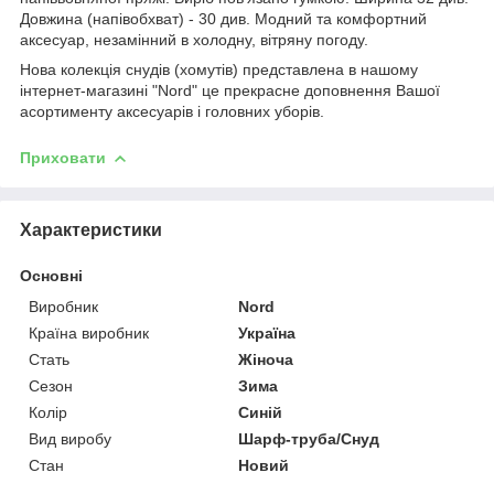
Довжина (напівобхват) - 30 див. Модний та комфортний
аксесуар, незамінний в холодну, вітряну погоду.
Нова колекція снудів (хомутів) представлена в нашому
інтернет-магазині "Nord" це прекрасне доповнення Вашої
асортименту аксесуарів і головних уборів.
Приховати
Характеристики
Основні
Виробник
Nord
Країна виробник
Україна
Стать
Жіноча
Сезон
Зима
Колір
Синій
Вид виробу
Шарф-труба/Снуд
Стан
Новий