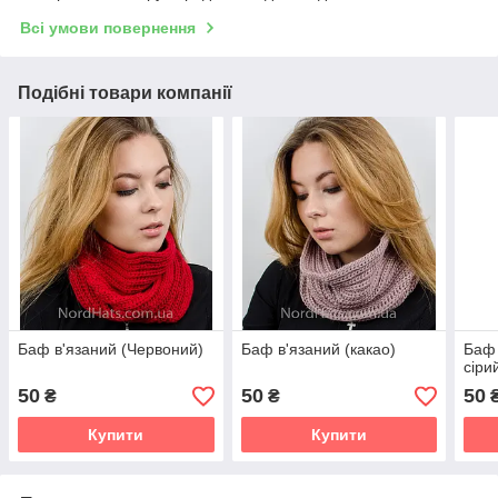
Всі умови повернення
Подібні товари компанії
Баф в'язаний (Червоний)
Баф в'язаний (какао)
Баф 
сіри
50
50
50
₴
₴
Купити
Купити