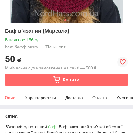
Баф в'язаний (Марсала)
В наявності 56 од.
Код: бафф вязка
Тільки опт
50
₴
Мінімальна сума замовлення на сайті — 500 ₴
Купити
Опис
Характеристики
Доставка
Оплата
Умови п
Опис
В'язаний однотонний
баф
. Баф виконаний з м'якої об'ємної
напіввовняної пряжі. Виріб пов'язано гумкою. Ширина 32 див.