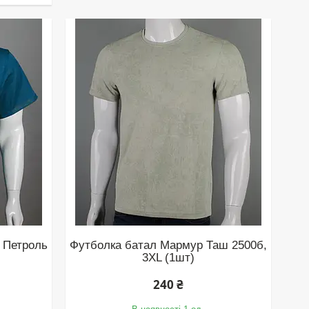
 Петроль
Футболка батал Мармур Таш 2500б,
3XL (1шт)
240 ₴