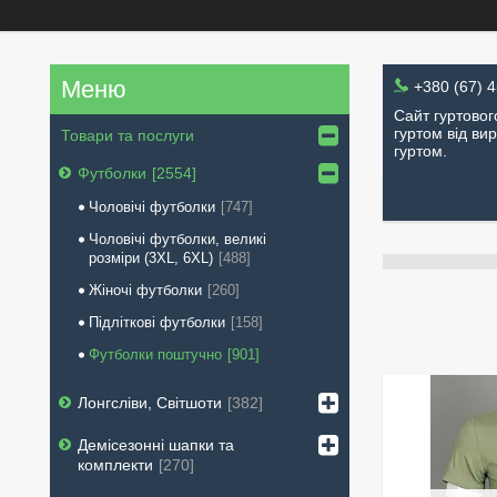
+380 (67) 
Сайт гуртовог
гуртом від вир
Товари та послуги
гуртом.
Футболки
2554
Чоловічі футболки
747
Чоловічі футболки, великі
розміри (3XL, 6XL)
488
Жіночі футболки
260
Підліткові футболки
158
Футболки поштучно
901
Лонгсліви, Світшоти
382
Демісезонні шапки та
комплекти
270