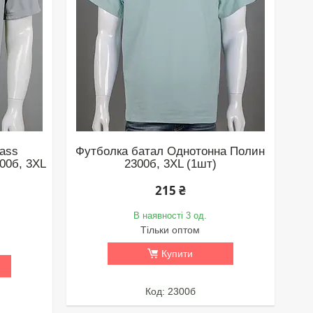
pass
Футболка батал Однотонна Полин
00б, 3XL
2300б, 3XL (1шт)
215 ₴
В наявності 3 од.
Тільки оптом
Купити
2300б