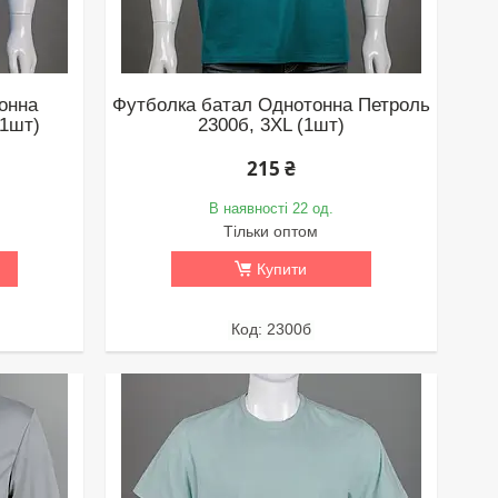
онна
Футболка батал Однотонна Петроль
(1шт)
2300б, 3XL (1шт)
215 ₴
В наявності 22 од.
Тільки оптом
Купити
2300б