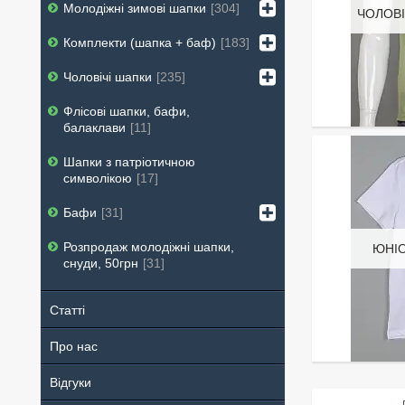
Молодіжні зимові шапки
304
ЧОЛОВІ
Комплекти (шапка + баф)
183
Чоловічі шапки
235
Флісові шапки, бафи,
балаклави
11
Шапки з патріотичною
символікою
17
Бафи
31
Розпродаж молодіжні шапки,
ЮНІО
снуди, 50грн
31
Статті
Про нас
Відгуки