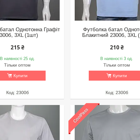
батал Однотонна Графіт
Футболка батал Однот
300б, 3XL (1шт)
Блакитний 2300б, 3XL 
215 ₴
210 ₴
В наявності 25 од.
В наявності 3 од.
Тільки оптом
Тільки оптом
Купити
Купити
2300б
2300б
CoolPass