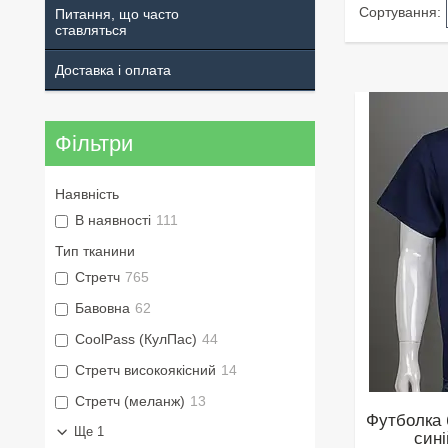
Питання, що часто
ставляться
Доставка і оплата
Фільтри
Наявність
В наявності
111
Тип тканини
Стретч
765
Бавовна
62
CoolPass (КулПас)
44
Стретч високоякісний
14
Стретч (меланж)
13
Футболка 
Ще 1
сині