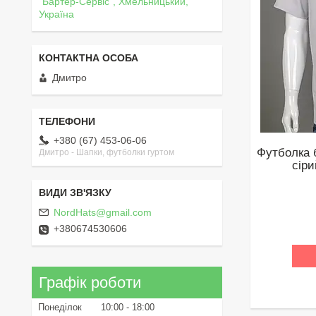
"Бартер-Сервіс", Хмельницький,
Україна
Дмитро
+380 (67) 453-06-06
Футболка 
Дмитро - Шапки, футболки гуртом
сіри
NordHats@gmail.com
+380674530606
Графік роботи
Понеділок
10:00
18:00