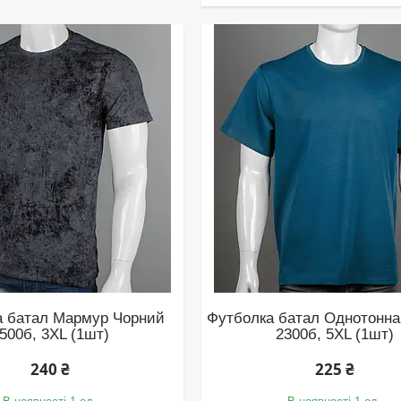
а батал Мармур Чорний
Футболка батал Однотонна
500б, 3XL (1шт)
2300б, 5XL (1шт)
240 ₴
225 ₴