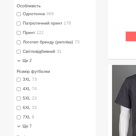
Особливість
Однотонна
469
Патріотичний принт
178
Принт
122
Логотип бренду (репліка)
73
Світловідбивний
31
Ще 2
Розмір футболки
3XL
73
4XL
74
5XL
23
6XL
33
7XL
8
Ще 7