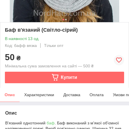
Баф в'язаний (Світло-сірий)
В наявності 13 од.
Код: бафф вязка
Тільки опт
50
₴
Мінімальна сума замовлення на сайті — 500 ₴
Купити
Опис
Характеристики
Доставка
Оплата
Умови п
Опис
В'язаний однотонний
баф
. Баф виконаний з м'якої об'ємної
напіввовняної пряжі. Виріб пов'язано гумкою. Ширина 32 див.