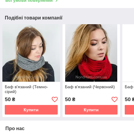
Всі умови повернення
Подібні товари компанії
Баф в'язаний (Темно-
Баф в'язаний (Червоний)
Баф 
сірий)
50
50
50
₴
₴
Купити
Купити
Про нас