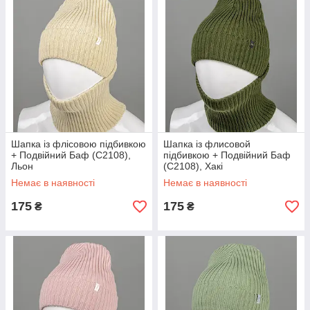
Шапка із флісовою підбивкою
Шапка із флисовой
+ Подвійний Баф (С2108),
підбивкою + Подвійний Баф
Льон
(С2108), Хакі
Немає в наявності
Немає в наявності
175
175
₴
₴