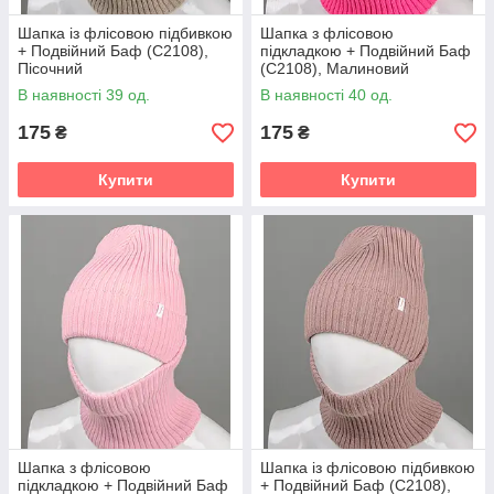
Шапка із флісовою підбивкою
Шапка з флісовою
+ Подвійний Баф (С2108),
підкладкою + Подвійний Баф
Пісочний
(С2108), Малиновий
В наявності 39 од.
В наявності 40 од.
175
175
₴
₴
Купити
Купити
Шапка з флісовою
Шапка із флісовою підбивкою
підкладкою + Подвійний Баф
+ Подвійний Баф (С2108),