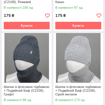
(С2108), Рожевий
Какао
В наявності 100 од.
В наявності 97 од.
175
175
₴
₴
Купити
Купити
Шапка із флісовою підбивкою
Шапка із флісовою підбивкою
+ Подвійний Баф (С2108),
+ Подвійний Баф (С2108),
Графіт
Сірий меланж
В наявності 98 од.
В наявності 173 од.