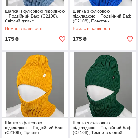
Шапка із флісовою підбивкою
Шапка з флісовою
+ Подвійний Баф (С2108),
підкладкою + Подвійний Баф
Світлий джинс
(С2108), Електрик
Немає в наявності
Немає в наявності
175
175
₴
₴
Шапка з флісовою
Шапка з флісовою
підкладкою + Подвійний Баф
підкладкою + Подвійний Баф
(С2108), Гірчиця
(С2108), Темно-зелений