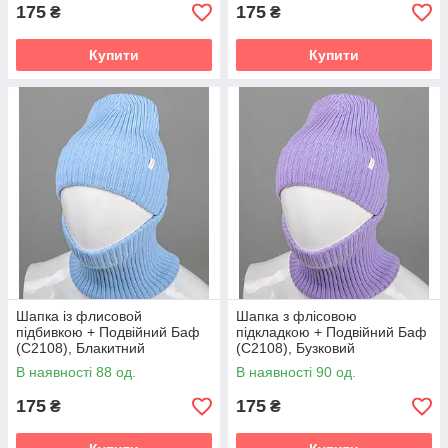
175
175
₴
₴
Купити
Купити
Шапка із флисовой
Шапка з флісовою
підбивкою + Подвійний Баф
підкладкою + Подвійний Баф
(С2108), Блакитний
(С2108), Бузковий
В наявності 88 од.
В наявності 90 од.
175
175
₴
₴