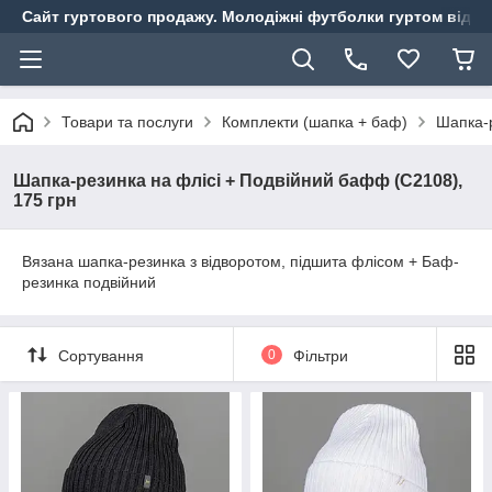
Сайт гуртового продажу. Молодіжні футболки гуртом від ви
Товари та послуги
Комплекти (шапка + баф)
Шапка-р
Шапка-резинка на флісі + Подвійний бафф (С2108),
175 грн
Вязана шапка-резинка з відворотом, підшита флісом + Баф-
резинка подвійний
Сортування
0
Фільтри