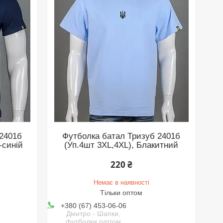
 2401б
Футболка батал Тризуб 2401б
-синій
(Уп.4шт 3XL,4XL), Блакитний
220 ₴
Немає в наявності
Тільки оптом
+380 (67) 453-06-06
Дмитро - Шапки,
футболки гуртом