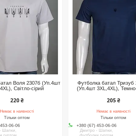
атал Воля 2307б (Уп.4шт
Футболка батал Тризуб
4XL), Світло-сірий
(Уп.4шт 3XL,4XL), Темно
220 ₴
205 ₴
Немає в наявності
Немає в наявності
Тільки оптом
Тільки оптом
 453-06-06
+380 (67) 453-06-06
- Шапки,
Дмитро - Шапки,
и гуртом
футболки гуртом