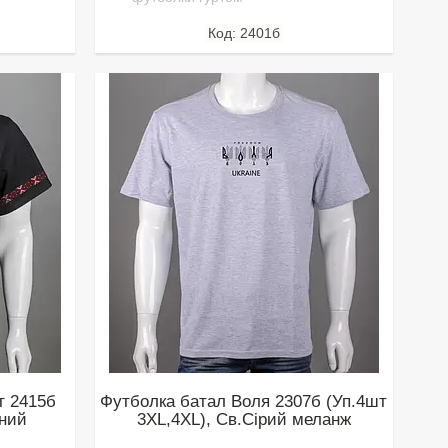
2401б
т 2415б
Футболка батал Воля 2307б (Уп.4шт
рний
3XL,4XL), Св.Сірий меланж