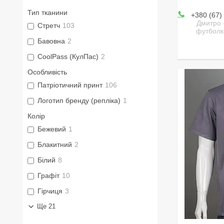
Тип тканини
+380 (67)
Дмитро 
Стретч
103
футболк
Бавовна
2
CoolPass (КулПас)
2
Особливість
Патріотичний принт
106
Логотип бренду (репліка)
1
Колір
Бежевий
1
Блакитний
2
Білий
8
Графіт
10
Гірчиця
3
Ще 21