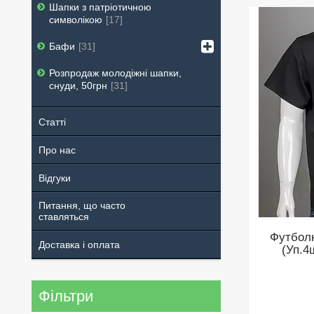
Шапки з патріотичною
символікою
17
Бафи
31
Розпродаж молодіжні шапки,
снуди, 50грн
31
Статті
Про нас
Відгуки
Питання, що часто
ставляться
Футболк
Доставка і оплата
(Уп.4
Фільтри