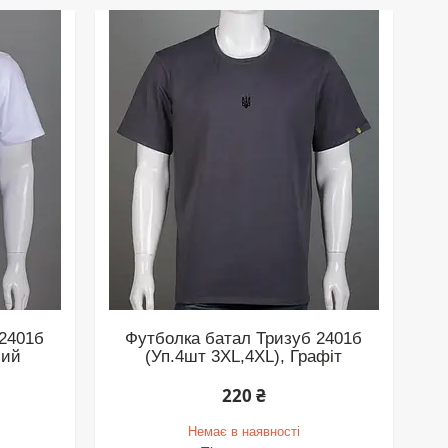
 2401б
Футболка батал Тризуб 2401б
лий
(Уп.4шт 3XL,4XL), Графіт
220 ₴
Немає в наявності