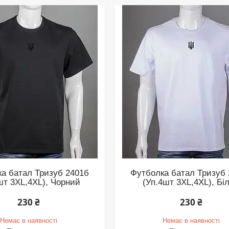
а батал Тризуб 2401б
Футболка батал Тризуб
шт 3XL,4XL), Чорний
(Уп.4шт 3XL,4XL), Бі
230 ₴
230 ₴
Немає в наявності
Немає в наявності