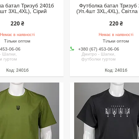
а батал Тризуб 2401б
Футболка батал Тризуб
4шт 3XL,4XL), Сірий
(Уп.4шт 3XL,4XL), Світла
220 ₴
220 ₴
Немає в наявності
Немає в наявності
Тільки оптом
Тільки оптом
 453-06-06
+380 (67) 453-06-06
- Шапки,
Дмитро - Шапки,
и гуртом
футболки гуртом
2401б
2401б