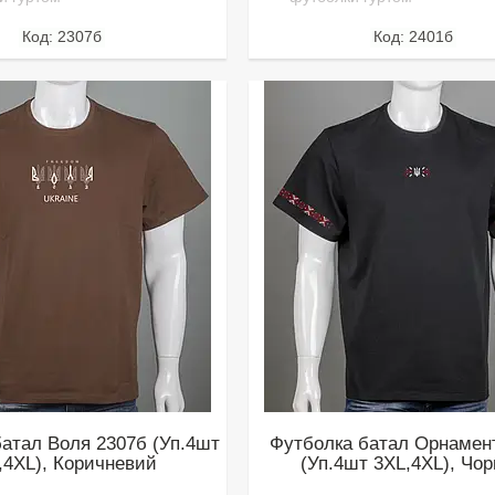
2307б
2401б
атал Воля 2307б (Уп.4шт
Футболка батал Орнамен
,4XL), Коричневий
(Уп.4шт 3XL,4XL), Чо