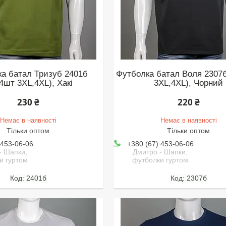
а батал Тризуб 2401б
Футболка батал Воля 2307б
4шт 3XL,4XL), Хакі
3XL,4XL), Чорний
230 ₴
220 ₴
Немає в наявності
Немає в наявності
Тільки оптом
Тільки оптом
 453-06-06
+380 (67) 453-06-06
- Шапки,
Дмитро - Шапки,
и гуртом
футболки гуртом
2401б
2307б