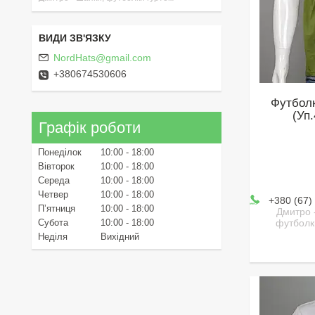
NordHats@gmail.com
+380674530606
Футболк
(Уп.
Графік роботи
Понеділок
10:00
18:00
Вівторок
10:00
18:00
Середа
10:00
18:00
Четвер
10:00
18:00
+380 (67)
Пʼятниця
10:00
18:00
Дмитро 
футболк
Субота
10:00
18:00
Неділя
Вихідний