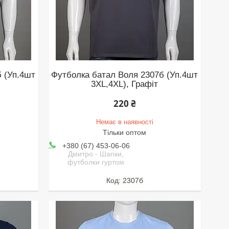
 (Уп.4шт
Футболка батал Воля 2307б (Уп.4шт
3XL,4XL), Графіт
220 ₴
Немає в наявності
Тільки оптом
+380 (67) 453-06-06
Дмитро - Шапки,
футболки гуртом
2307б