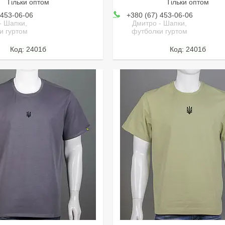
Тільки оптом
Тільки оптом
 453-06-06
+380 (67) 453-06-06
- Шапки,
Дмитро - Шапки,
и гуртом
футболки гуртом
2401б
2401б