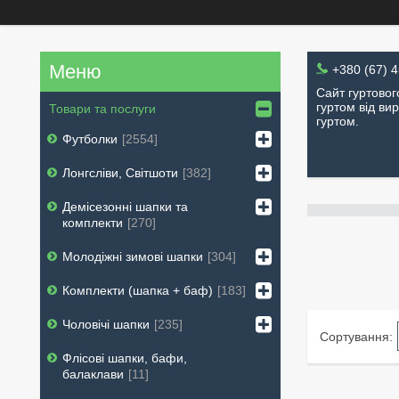
+380 (67) 
Сайт гуртовог
гуртом від вир
Товари та послуги
гуртом.
Футболки
2554
Лонгсліви, Світшоти
382
Демісезонні шапки та
комплекти
270
Молодіжні зимові шапки
304
Комплекти (шапка + баф)
183
Чоловічі шапки
235
Флісові шапки, бафи,
балаклави
11