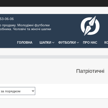
453-06-06
о продажу. Молодіжні футболки
обника. Чоловічі та жіночі шапки
ГОЛОВНА
ШАПКИ
ФУТБОЛКИ
ПРО НАС
К
Патріотичні