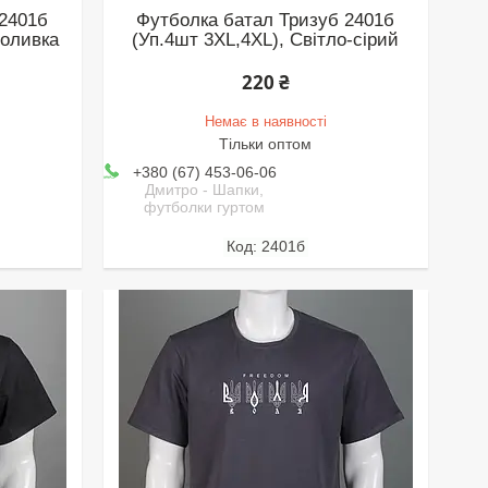
 2401б
Футболка батал Тризуб 2401б
 оливка
(Уп.4шт 3XL,4XL), Світло-сірий
220 ₴
Немає в наявності
Тільки оптом
+380 (67) 453-06-06
Дмитро - Шапки,
футболки гуртом
2401б