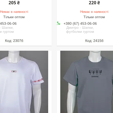
205 ₴
220 ₴
Немає в наявності
Немає в наявності
Тільки оптом
Тільки оптом
 453-06-06
+380 (67) 453-06-06
- Шапки,
Дмитро - Шапки,
и гуртом
футболки гуртом
2307б
2415б