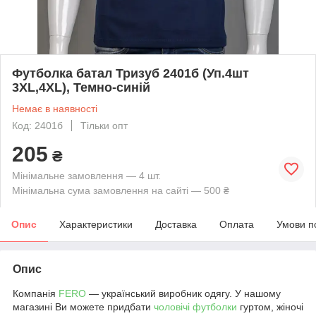
Футболка батал Тризуб 2401б (Уп.4шт
3XL,4XL), Темно-синій
Немає в наявності
Код: 2401б
Тільки опт
205
₴
Мінімальне замовлення — 4 шт.
Мінімальна сума замовлення на сайті — 500 ₴
Опис
Характеристики
Доставка
Оплата
Умови п
Опис
Компанія
FERO
— український виробник одягу. У нашому
магазині Ви можете придбати
чоловічі футболки
гуртом, жіночі