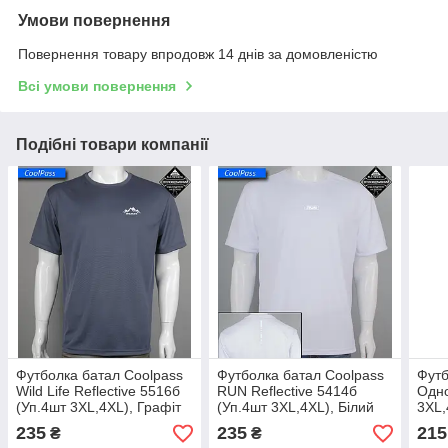
Умови повернення
Повернення товару впродовж 14 днів за домовленістю
Всі умови повернення
Подібні товари компанії
Футболка батал Coolpass
Футболка батал Coolpass
Футб
Wild Life Reflective 5516б
RUN Reflective 5414б
Одно
(Уп.4шт 3XL,4XL), Графіт
(Уп.4шт 3XL,4XL), Білий
3XL,
235
235
215
₴
₴