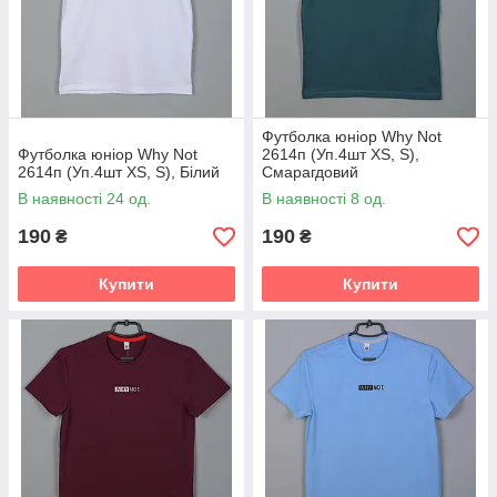
Футболка юніор Why Not
Футболка юніор Why Not
2614п (Уп.4шт XS, S),
2614п (Уп.4шт XS, S), Білий
Смарагдовий
В наявності 24 од.
В наявності 8 од.
190
190
₴
₴
Купити
Купити