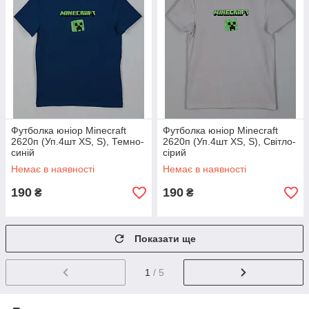
Футболка юніор Minecraft
Футболка юніор Minecraft
2620п (Уп.4шт XS, S), Темно-
2620п (Уп.4шт XS, S), Світло-
синій
сірий
Немає в наявності
Немає в наявності
190
190
₴
₴
Показати ще
1
/ 5