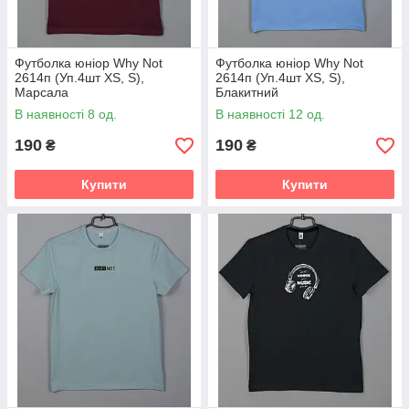
Футболка юніор Why Not
Футболка юніор Why Not
2614п (Уп.4шт XS, S),
2614п (Уп.4шт XS, S),
Марсала
Блакитний
В наявності 8 од.
В наявності 12 од.
190
190
₴
₴
Купити
Купити