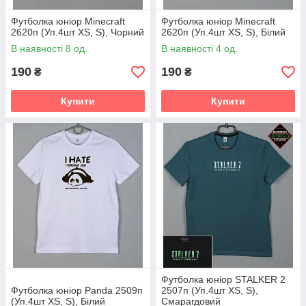
Футболка юніор Minecraft
Футболка юніор Minecraft
2620п (Уп.4шт XS, S), Чорний
2620п (Уп.4шт XS, S), Білий
В наявності 8 од.
В наявності 4 од.
190
190
₴
₴
Купити
Купити
Футболка юніор STALKER 2
Футболка юніор Panda 2509п
2507п (Уп.4шт XS, S),
(Уп.4шт XS, S), Білий
Смарагдовий