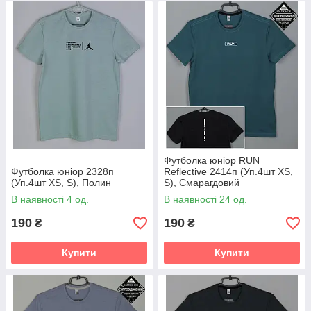
Футболка юніор RUN
Футболка юніор 2328п
Reflective 2414п (Уп.4шт XS,
(Уп.4шт XS, S), Полин
S), Смарагдовий
В наявності 4 од.
В наявності 24 од.
190
190
₴
₴
Купити
Купити