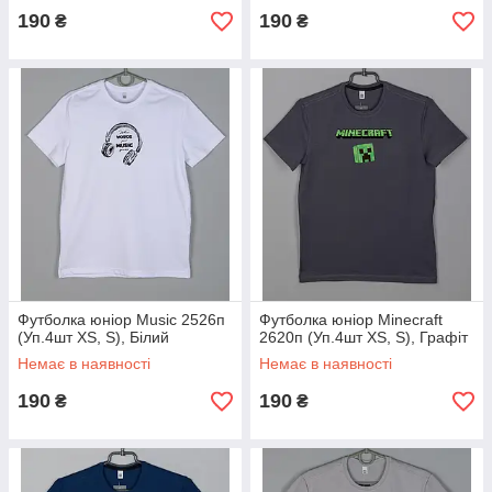
190
190
₴
₴
Футболка юніор Music 2526п
Футболка юніор Minecraft
(Уп.4шт XS, S), Білий
2620п (Уп.4шт XS, S), Графіт
Немає в наявності
Немає в наявності
190
190
₴
₴