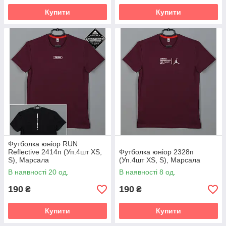
Купити
Купити
Футболка юніор RUN
Reflective 2414п (Уп.4шт XS,
Футболка юніор 2328п
S), Марсала
(Уп.4шт XS, S), Марсала
В наявності 20 од.
В наявності 8 од.
190
190
₴
₴
Купити
Купити