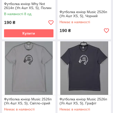
Футболка юніор Why Not
2614п (Уп.4шт XS, S), Полин
Футболка юніор Music 2526п
В наявності 8 од.
(Уп.4шт XS, S), Чорний
190
Немає в наявності
₴
190
₴
Купити
Футболка юніор Music 2526п
Футболка юніор Music 2526п
(Уп.4шт XS, S), Світло-сірий
(Уп.4шт XS, S), Графіт
Немає в наявності
Немає в наявності