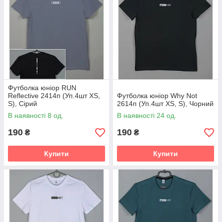
Футболка юніор RUN
Reflective 2414п (Уп.4шт XS,
Футболка юніор Why Not
S), Сірий
2614п (Уп.4шт XS, S), Чорний
В наявності 8 од.
В наявності 24 од.
190
190
₴
₴
Купити
Купити