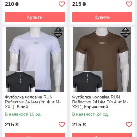
210
215
₴
₴
Купити
Купити
Футболка чоловіча RUN
Футболка чоловіча RUN
Reflective 2414м (Уп.4шт M-
Reflective 2414м (Уп.4шт M-
XXL), Білий
XXL), Коричневий
В наявності 16 од.
В наявності 24 од.
215
215
₴
₴