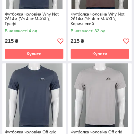
Футболка чоловіча Why Not
Футболка чоловіча Why Not
2614м (Уп.4шт M-XXL),
2614м (Уп.4шт M-XXL),
Графіт
Коричневий
В наявності 4 од.
В наявності 32 од.
215
215
₴
₴
Купити
Купити
Футболка чоловіча Off grid
Футболка чоловіча Off grid