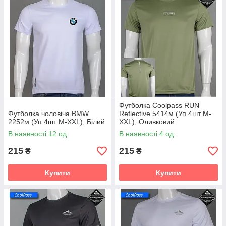
Футболка Coolpass RUN
Футболка чоловіча BMW
Reflective 5414м (Уп.4шт M-
2252м (Уп.4шт M-XXL), Білий
XXL), Оливковий
В наявності 12 од.
В наявності 4 од.
215
215
₴
₴
Купити
Купити