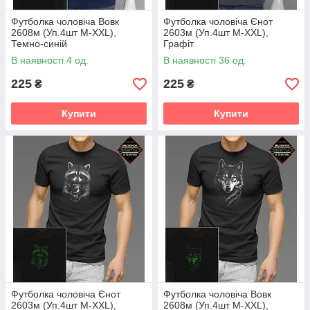
Футболка чоловіча Вовк
Футболка чоловіча Єнот
2608м (Уп.4шт M-XXL),
2603м (Уп.4шт M-XXL),
Темно-синій
Графіт
В наявності 4 од.
В наявності 36 од.
225
225
₴
₴
Купити
Купити
Футболка чоловіча Єнот
Футболка чоловіча Вовк
2603м (Уп.4шт M-XXL),
2608м (Уп.4шт M-XXL),