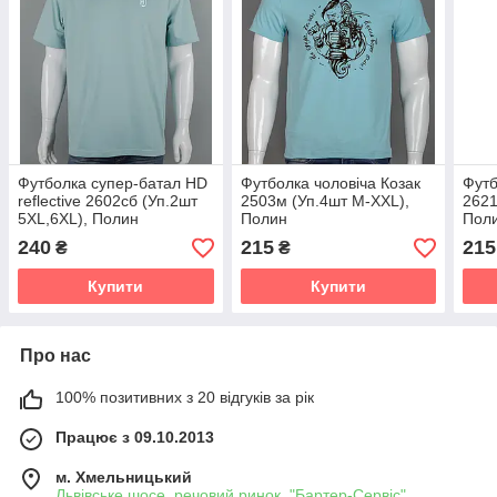
Футболка супер-батал HD
Футболка чоловіча Козак
Футб
reflective 2602сб (Уп.2шт
2503м (Уп.4шт M-XXL),
2621
5XL,6XL), Полин
Полин
Пол
240
215
215
₴
₴
Купити
Купити
Про нас
100% позитивних з 20 відгуків за рік
Працює з 09.10.2013
м. Хмельницький
Львівське шосе, речовий ринок, "Бартер-Сервіс",