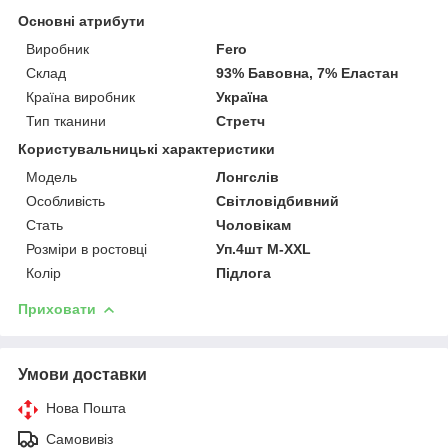
Основні атрибути
Виробник
Fero
Склад
93% Бавовна, 7% Еластан
Країна виробник
Україна
Тип тканини
Стретч
Користувальницькі характеристики
Модель
Лонгслів
Особливість
Світловідбивний
Стать
Чоловікам
Розміри в ростовці
Уп.4шт M-XXL
Колір
Підлога
Приховати
Умови доставки
Нова Пошта
Самовивіз