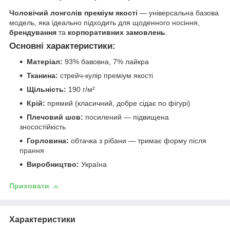
Чоловічий лонгслів преміум якості
— універсальна базова
модель, яка ідеально підходить для щоденного носіння,
брендування
та
корпоративних замовлень
.
Основні характеристики:
Матеріал:
93% бавовна, 7% лайкра
Тканина:
стрейч-кулір преміум якості
Щільність:
190 г/м²
Крій:
прямий (класичний, добре сідає по фігурі)
Плечовий шов:
посилений — підвищена
зносостійкість
Горловина:
обтачка з рібани — тримає форму після
прання
Виробництво:
Україна
Приховати
Характеристики