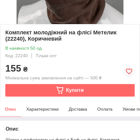
Комплект молодіжний на флісі Метелик
(22240), Коричневий
В наявності 50 од.
Код: 22240
Тільки опт
155
₴
Мінімальна сума замовлення на сайті — 500 ₴
Купити
Опис
Характеристики
Доставка
Оплата
Умови п
Опис
Шапка з відфоротом на флісі + Баф на флісі. Комплект