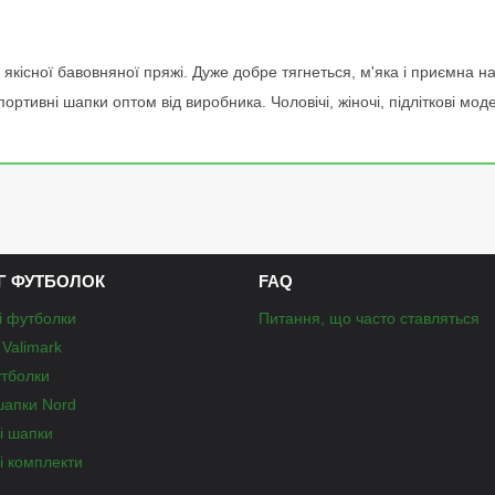
кісної бавовняної пряжі. Дуже добре тягнеться, м'яка і приємна на д
тивні шапки оптом від виробника. Чоловічі, жіночі, підліткові моде
Г ФУТБОЛОК
FAQ
і футболки
Питання, що часто ставляться
Valimark
утболки
шапки Nord
і шапки
і комплекти