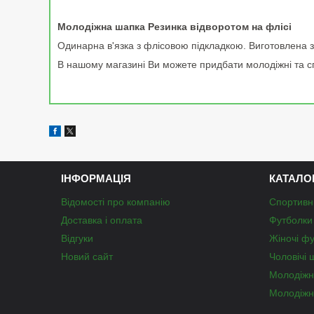
Молодіжна шапка Резинка відворотом на флісі
Одинарна в'язка з флісовою підкладкою. Виготовлена з я
В нашому магазині Ви можете придбати молодіжні та спор
ІНФОРМАЦІЯ
КАТАЛО
Відомості про компанію
Спортивн
Доставка і оплата
Футболки 
Відгуки
Жіночі ф
Новий сайт
Чоловічі 
Молодіжн
Молодіжн