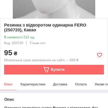
Резинка з відворотом одинарна FERO
(250720), Какао
В наявності 212 од.
Код: 250720
Тільки опт
95
₴
Мінімальна сума замовлення на сайті — 500 ₴
Купити
Опис
Характеристики
Доставка
Оплата
Умови п
Опис
Одинарна молодіжна шапка Резинка з відворотом, без