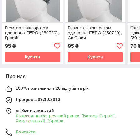
Резинка з відворотом
Резинка з відворотом
Один
одинарна FERO (250720),
одинарна FERO (250720),
від
Графіт
Св.Сірий
(201
95
95
70
₴
₴
Купити
Купити
Про нас
100% позитивних з 20 відгуків за рік
Працює з 09.10.2013
м. Хмельницький
Львівське шосе, речовий ринок, "Бартер-Сервіс",
Хмельницький, Україна
Контакти