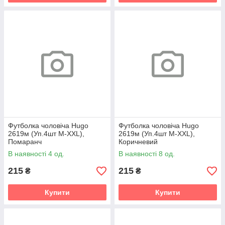
Футболка чоловіча Hugo
Футболка чоловіча Hugo
2619м (Уп.4шт M-XXL),
2619м (Уп.4шт M-XXL),
Помаранч
Коричневий
В наявності 4 од.
В наявності 8 од.
215
215
₴
₴
Купити
Купити