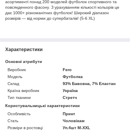
асортименті понад 200 моделей футболок спортивного та
повсякденного фасону. З урахуванням кількості кольорів це
дає 1000+ різноманітних футболок! Широкий діапазон
розмірів — від норми до супербаталів! (5-6 XL)
Характеристики
Основні атрибути
Виробник
Fero
Модель
Футболка
Склад
93% Бавовна, 7% Еластан
Країна виробник
Україна
Тип тканини
Стретч
Користувальницькі характеристики
Особливість
Принт
Стать
Чоловікам
Розміри в ростовці
Уп.4шт M-XXL