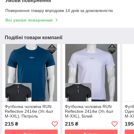
Умови повернення
Повернення товару впродовж 14 днів за домовленістю
Всі умови повернення
Подібні товари компанії
Футболка чоловіча RUN
Футболка чоловіча RUN
Футб
Reflective 2414м (Уп.4шт
Reflective 2414м (Уп.4шт
Одно
M-XXL), Петроль
M-XXL), Білий
M-XX
215
215
195
₴
₴