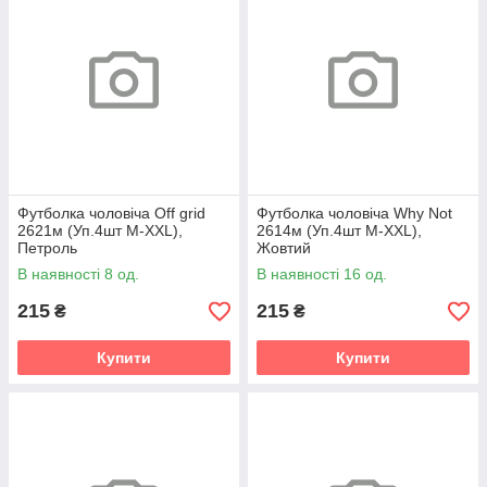
Футболка чоловіча Off grid
Футболка чоловіча Why Not
2621м (Уп.4шт M-XXL),
2614м (Уп.4шт M-XXL),
Петроль
Жовтий
В наявності 8 од.
В наявності 16 од.
215
215
₴
₴
Купити
Купити