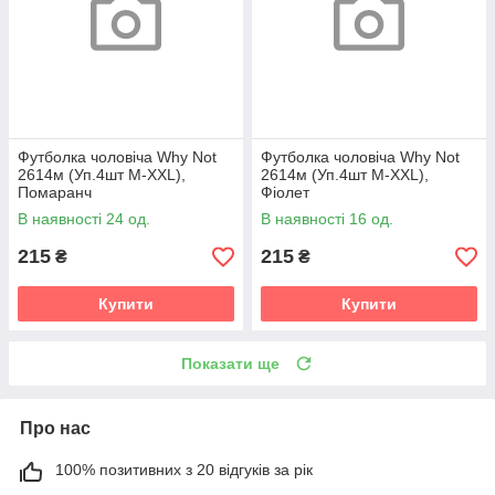
Футболка чоловіча Why Not
Футболка чоловіча Why Not
2614м (Уп.4шт M-XXL),
2614м (Уп.4шт M-XXL),
Помаранч
Фіолет
В наявності 24 од.
В наявності 16 од.
215
215
₴
₴
Купити
Купити
Показати ще
Про нас
100% позитивних з 20 відгуків за рік