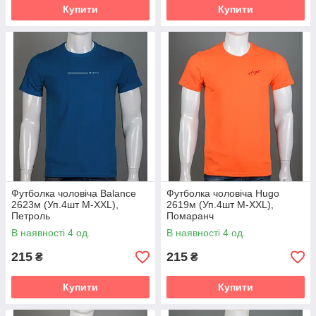
Купити
Купити
Футболка чоловіча Balance
Футболка чоловіча Hugo
2623м (Уп.4шт M-XXL),
2619м (Уп.4шт M-XXL),
Петроль
Помаранч
В наявності 4 од.
В наявності 4 од.
215
215
₴
₴
Купити
Купити