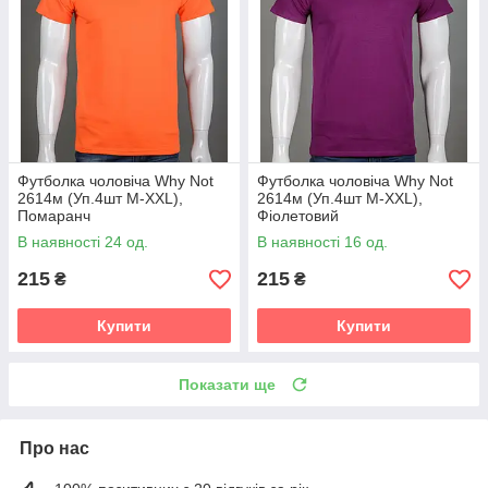
Футболка чоловіча Why Not
Футболка чоловіча Why Not
2614м (Уп.4шт M-XXL),
2614м (Уп.4шт M-XXL),
Помаранч
Фіолетовий
В наявності 24 од.
В наявності 16 од.
215
215
₴
₴
Купити
Купити
Показати ще
Про нас