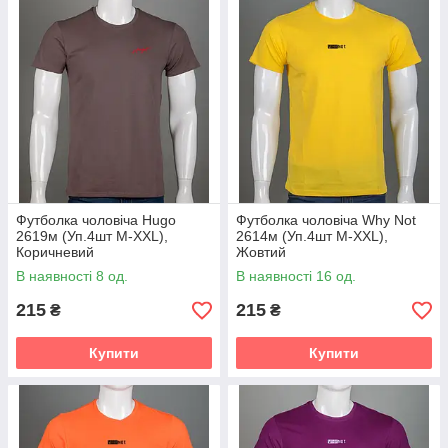
Футболка чоловіча Hugo
Футболка чоловіча Why Not
2619м (Уп.4шт M-XXL),
2614м (Уп.4шт M-XXL),
Коричневий
Жовтий
В наявності 8 од.
В наявності 16 од.
215
215
₴
₴
Купити
Купити