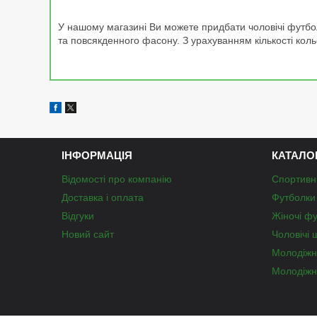
У нашому магазині Ви можете придбати чоловічі футбол
та повсякденного фасону. З урахуванням кількості коль
ІНФОРМАЦІЯ
КАТАЛО
Відомості про компанію
Спортивн
Доставка і оплата
Футболки 
Відгуки
Жіночі ф
Новий сайт
Чоловічі 
Молодіжн
Молодіжн