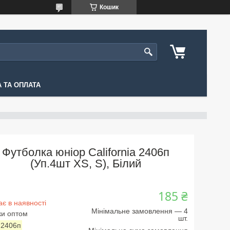
Кошик
 ТА ОПЛАТА
Футболка юніор California 2406п
(Уп.4шт XS, S), Білий
185 ₴
є в наявності
Мінімальне замовлення — 4
ки оптом
шт.
:
2406п