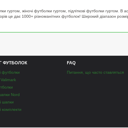
ки гуртом, жіночі футболки гуртом, підліткові футболки гуртом. В
орів це дає 1000+ різноманітних футболок! Широкий діапазон розмір
Г ФУТБОЛОК
FAQ
і футболки
Питання, що часто ставляться
Valimark
утболки
шапки Nord
і шапки
і комплекти