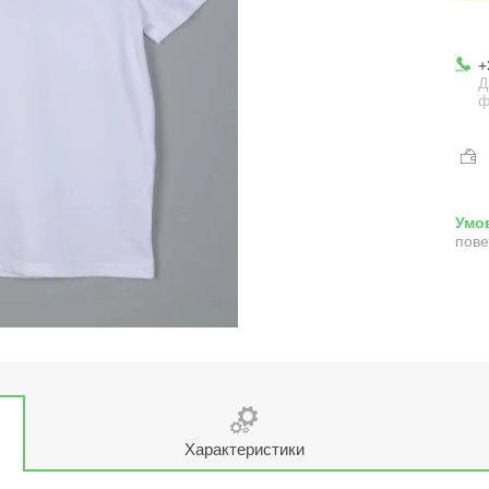
+
Д
ф
пове
Характеристики