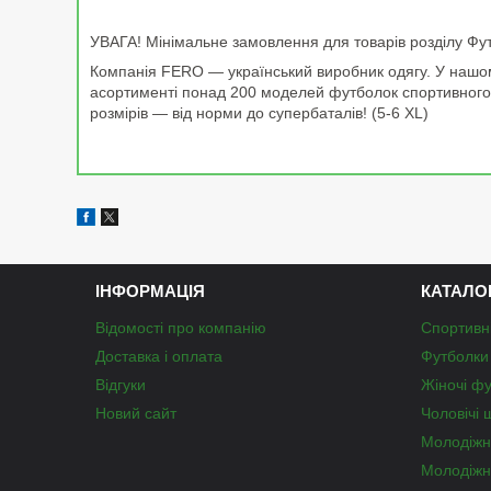
УВАГА! Мінімальне замовлення для товарів розділу Фу
Компанія FERO — український виробник одягу. У нашому
асортименті понад 200 моделей футболок спортивного 
розмірів — від норми до супербаталів! (5-6 XL)
ІНФОРМАЦІЯ
КАТАЛО
Відомості про компанію
Спортивн
Доставка і оплата
Футболки 
Відгуки
Жіночі ф
Новий сайт
Чоловічі 
Молодіжн
Молодіжн