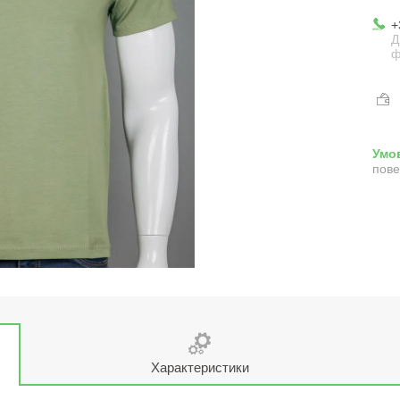
+
Д
ф
пове
Характеристики