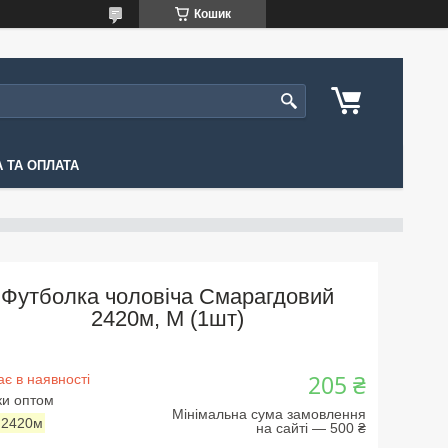
Кошик
 ТА ОПЛАТА
Футболка чоловіча Смарагдовий
2420м, M (1шт)
205 ₴
є в наявності
ки оптом
Мінімальна сума замовлення
:
2420м
на сайті — 500 ₴