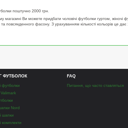
тболки поштучно 2000 грн.
 магазині Ви можете придбати чоловічі футболки гуртом, жіночі фут
та повсякденного фасону. З урахуванням кількості кольорів це дає
Г ФУТБОЛОК
FAQ
і футболки
Питання, що часто ставляться
Valimark
утболки
шапки Nord
і шапки
і комплекти