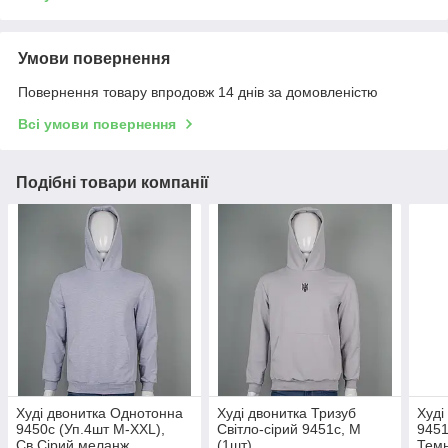
Умови повернення
Повернення товару впродовж 14 днів за домовленістю
Всі умови повернення
Подібні товари компанії
Худі двонитка Однотонна
Худі двонитка Тризуб
Худі
9450с (Уп.4шт M-XXL),
Світло-сірий 9451с, M
9451
Св.Сірий меланж
(1шт)
Темн