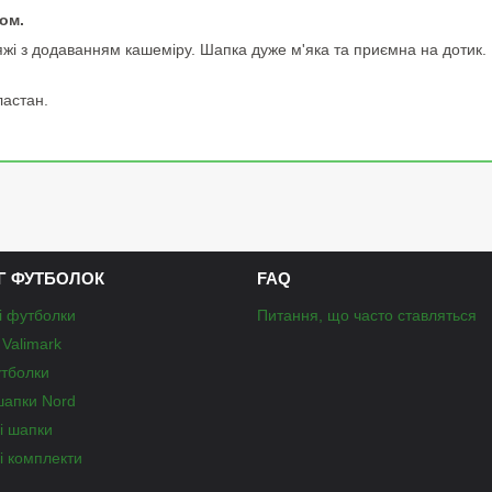
ом.
яжі з додаванням кашеміру. Шапка дуже м'яка та приємна на дотик. 
ластан.
Г ФУТБОЛОК
FAQ
і футболки
Питання, що часто ставляться
Valimark
утболки
шапки Nord
і шапки
і комплекти