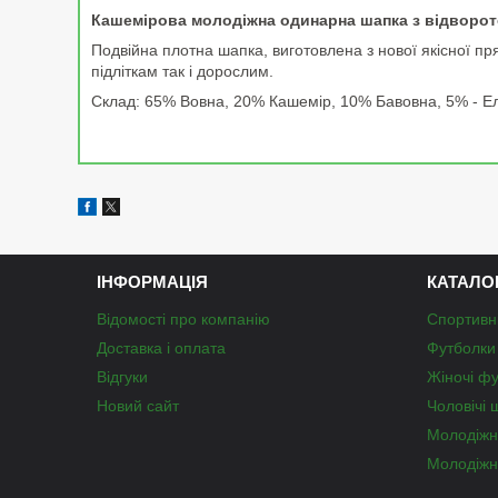
Кашемірова молодіжна одинарна шапка з відворот
Подвійна плотна шапка, виготовлена з нової якісної пр
підліткам так і дорослим.
Склад: 65% Вовна, 20% Кашемір, 10% Бавовна, 5% - Е
ІНФОРМАЦІЯ
КАТАЛО
Відомості про компанію
Спортивн
Доставка і оплата
Футболки 
Відгуки
Жіночі ф
Новий сайт
Чоловічі 
Молодіжн
Молодіжн