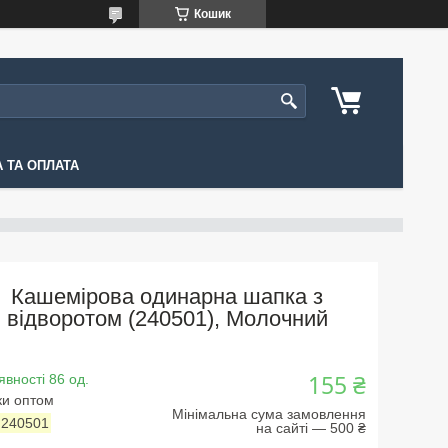
Кошик
 ТА ОПЛАТА
Кашемірова одинарна шапка з
відворотом (240501), Молочний
155 ₴
явності 86 од.
ки оптом
Мінімальна сума замовлення
:
240501
на сайті — 500 ₴