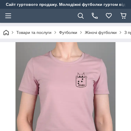
Сайт гуртового продажу. Молодіжні футболки гуртом від ви
Товари та послуги
Футболки
Жіночі футболки
З п