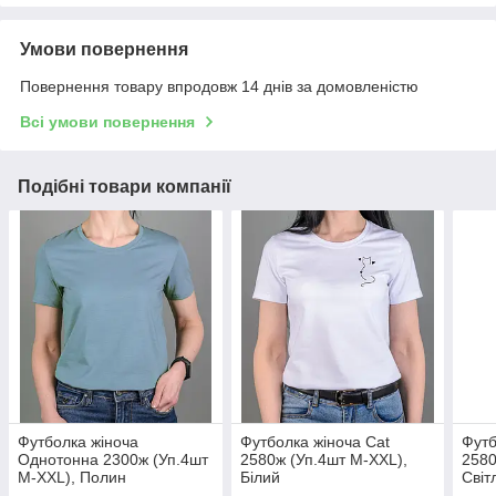
Умови повернення
Повернення товару впродовж 14 днів за домовленістю
Всі умови повернення
Подібні товари компанії
Футболка жіноча
Футболка жіноча Cat
Футб
Однотонна 2300ж (Уп.4шт
2580ж (Уп.4шт M-XXL),
2580
M-XXL), Полин
Білий
Світ