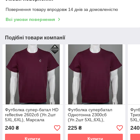
Повернення товару впродовж 14 днів за домовленістю
Всі умови повернення
Подібні товари компанії
Футболка супер-батал HD
Футболка супербатал
Футб
reflective 2602сб (Уп.2шт
Однотонна 2300сб
Триз
5XL,6XL), Марсала
(Уп.2шт 5XL,6XL),
5XL,
Марсала
240
225
240
₴
₴
Купити
Купити