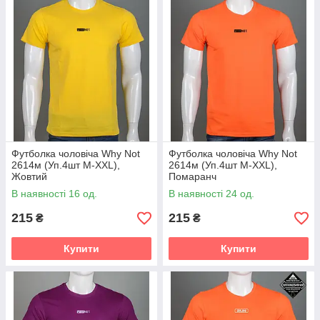
Футболка чоловіча Why Not
Футболка чоловіча Why Not
2614м (Уп.4шт M-XXL),
2614м (Уп.4шт M-XXL),
Жовтий
Помаранч
В наявності 16 од.
В наявності 24 од.
215
215
₴
₴
Купити
Купити