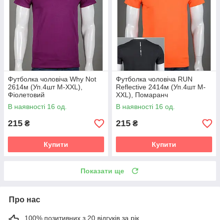
Футболка чоловіча Why Not
Футболка чоловіча RUN
2614м (Уп.4шт M-XXL),
Reflective 2414м (Уп.4шт M-
Фіолетовий
XXL), Помаранч
В наявності 16 од.
В наявності 16 од.
215
215
₴
₴
Купити
Купити
Показати ще
Про нас
100% позитивних з 20 відгуків за рік