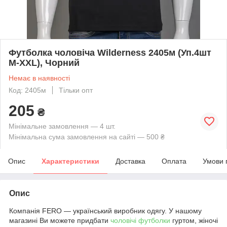
Футболка чоловіча Wilderness 2405м (Уп.4шт
M-XXL), Чорний
Немає в наявності
Код: 2405м
Тільки опт
205
₴
Мінімальне замовлення — 4 шт.
Мінімальна сума замовлення на сайті — 500 ₴
Опис
Характеристики
Доставка
Оплата
Умови 
Опис
Компанія FERO — український виробник одягу. У нашому
магазині Ви можете придбати
чоловічі футболки
гуртом, жіночі