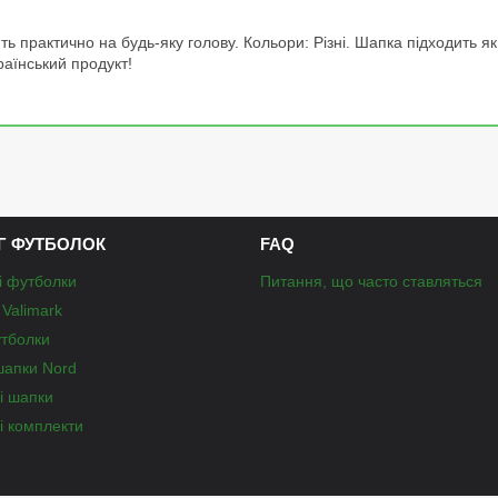
ь практично на будь-яку голову. Кольори: Різні. Шапка підходить як д
раїнський продукт!
Г ФУТБОЛОК
FAQ
і футболки
Питання, що часто ставляться
Valimark
утболки
шапки Nord
і шапки
і комплекти