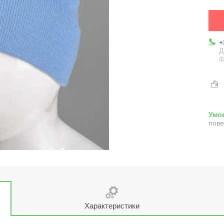
+
Д
ф
пове
Характеристики