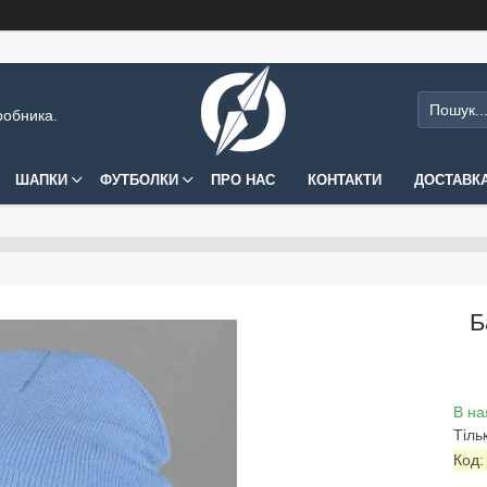
робника.
ШАПКИ
ФУТБОЛКИ
ПРО НАС
КОНТАКТИ
ДОСТАВКА
Б
В на
Тіль
Код