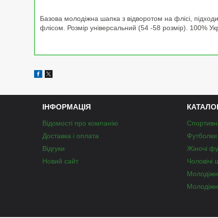
Базова молодіжна шапка з відворотом на флісі, підходит
флісом. Розмір універсальний (54 -58 розмір). 100% Ук
ІНФОРМАЦІЯ
КАТАЛО
Відомості про компанію
Спортивн
Доставка і оплата
Футболки 
Відгуки
Жіночі ф
Новий сайт
Чоловічі 
Молодіжн
Молодіжн