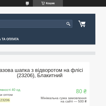
Кошик
 ТА ОПЛАТА
азова шапка з відворотом на флісі
(23206), Блакитний
80 ₴
явності 40 од.
ки оптом
Мінімальна сума замовлення
:
23206
на сайті — 500 ₴