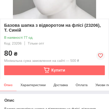
Базова шапка з відворотом на флісі (23206),
Т. Синій
В наявності 77 од.
Код: 23206
Тільки опт
80
₴
Мінімальна сума замовлення на сайті — 500 ₴
Купити
Опис
Характеристики
Доставка
Оплата
Умови п
Опис
Базова молодіжна шапка з відворотом на флісі, підходить