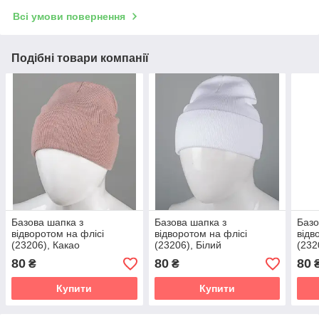
Всі умови повернення
Подібні товари компанії
Базова шапка з
Базова шапка з
Базо
відворотом на флісі
відворотом на флісі
відв
(23206), Какао
(23206), Білий
(232
80
80
80
₴
₴
Купити
Купити