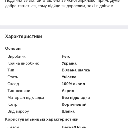
Подвійна в'язка. Виготовлена з якісної акрилової пряжі. Дуже
добре тягнеться, тому підйде як дорослим, так і підліткам.
Характеристики
Основні
Виробник
Fero
Країна виробник
Україна
Тип
В'язана шапка
Стать
Унісекс
Склад
100% акрил
Тип тканини
Акрил
Матеріал підкладки
Без підкладки
Колір
Коричневий
Вид виробу
Шапка
Користувальницькі характеристики
Сезон
Весна/Осінь