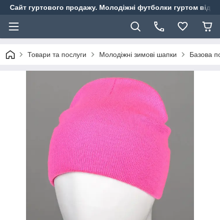
Сайт гуртового продажу. Молодіжні футболки гуртом від ви
Товари та послуги
Молодіжні зимові шапки
Базова по