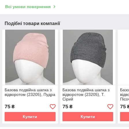
Всі умови повернення
Подібні товари компанії
Базова подвійна шапка з
Базова подвійна шапка з
Базо
відворотом (23205), Пудра
відворотом (23205), Т.
відв
Сірий
Пісо
75
75
75
₴
₴
Купити
Купити