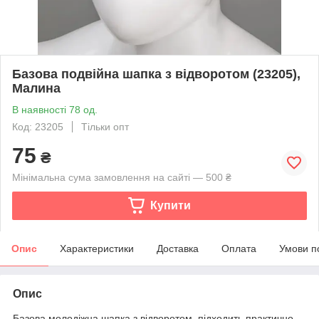
Базова подвійна шапка з відворотом (23205),
Малина
В наявності 78 од.
Код: 23205
Тільки опт
75
₴
Мінімальна сума замовлення на сайті — 500 ₴
Купити
Опис
Характеристики
Доставка
Оплата
Умови п
Опис
Базова молодіжна шапка з відворотом, підходить практично