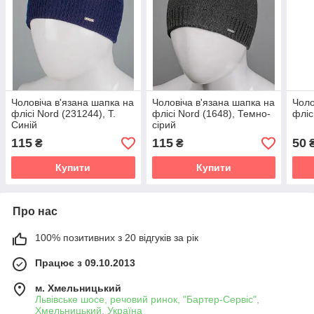
Чоловіча в'язана шапка на
Чоловіча в'язана шапка на
Чоло
флісі Nord (231244), Т.
флісі Nord (1648), Темно-
фліс
Синій
сірий
115
115
50
₴
₴
Купити
Купити
Про нас
100% позитивних з 20 відгуків за рік
Працює з 09.10.2013
м. Хмельницький
Львівське шосе, речовий ринок, "Бартер-Сервіс",
Хмельницький, Україна