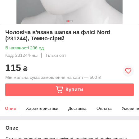
Чоловіча в'язана шапка на флісі Nord
(231244), Темно-сірий
В наявності 206 од.
Код: 231244-нш
Тільки опт
115
₴
Мінімальна сума замовлення на сайті — 500 ₴
Купити
Опис
Характеристики
Доставка
Оплата
Умови п
Опис
Стильна чоловіча шапка з якісної шліфованої напівшерсті з