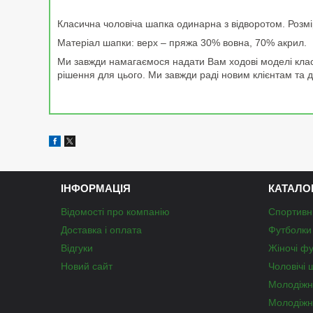
Класична чоловіча шапка одинарна з відворотом. Розмі
Матеріал шапки: верх – пряжа 30% вовна, 70% акрил.
Ми завжди намагаємося надати Вам ходові моделі клас
рішення для цього. Ми завжди раді новим клієнтам та д
ІНФОРМАЦІЯ
КАТАЛО
Відомості про компанію
Спортивн
Доставка і оплата
Футболки 
Відгуки
Жіночі ф
Новий сайт
Чоловічі 
Молодіжн
Молодіжн