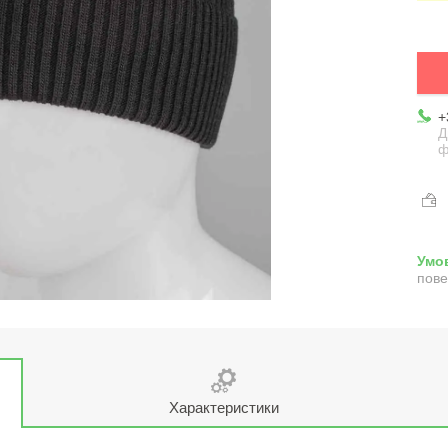
+
Д
ф
пове
Характеристики