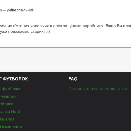
р – універсальний.
ичних в'язаних чоловічих шапок за цінами виробника. Якщо Ви пл
уже поважаємо старих! :-)
Г ФУТБОЛОК
FAQ
і футболки
Питання, що часто ставляться
Valimark
утболки
шапки Nord
і шапки
і комплекти