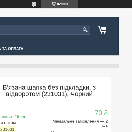
Кошик
 ТА ОПЛАТА
В'язана шапка без підкладки, з
відворотом (231031), Чорний
70 ₴
явності 46 од.
Мінімальне замовлення — 2
ки оптом
шт.
:
231031