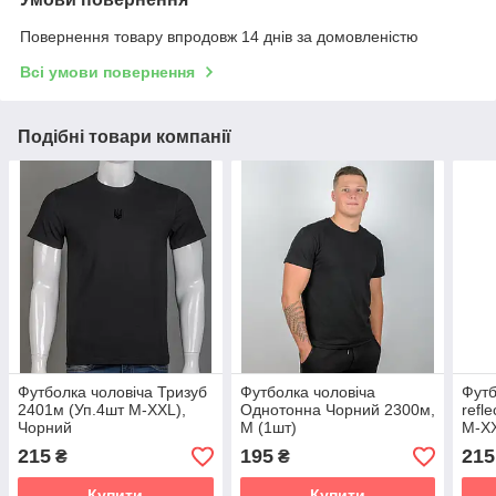
Повернення товару впродовж 14 днів за домовленістю
Всі умови повернення
Подібні товари компанії
Футболка чоловіча Тризуб
Футболка чоловіча
Футб
2401м (Уп.4шт M-XXL),
Однотонна Чорний 2300м,
refl
Чорний
M (1шт)
M-XX
215
195
215
₴
₴
Купити
Купити