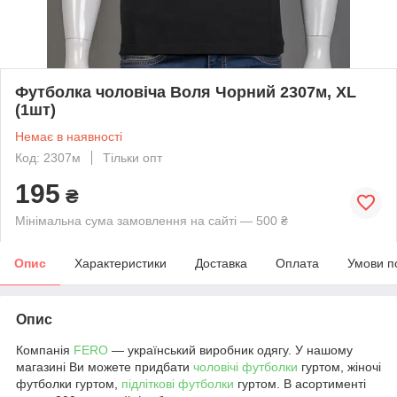
Футболка чоловіча Воля Чорний 2307м, XL
(1шт)
Немає в наявності
Код: 2307м
Тільки опт
195
₴
Мінімальна сума замовлення на сайті — 500 ₴
Опис
Характеристики
Доставка
Оплата
Умови п
Опис
Компанія
FERO
— український виробник одягу. У нашому
магазині Ви можете придбати
чоловічі футболки
гуртом, жіночі
футболки гуртом,
підліткові футболки
гуртом. В асортименті