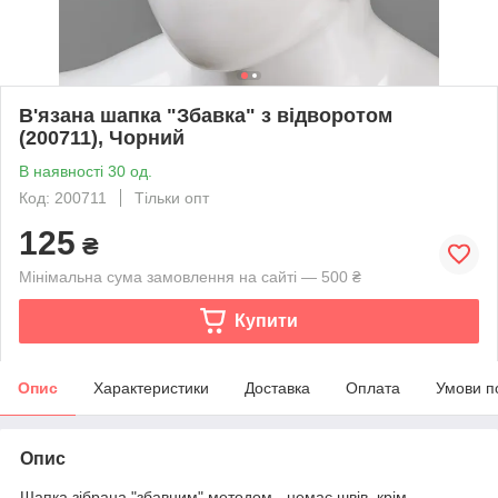
В'язана шапка "Збавка" з відворотом
(200711), Чорний
В наявності 30 од.
Код: 200711
Тільки опт
125
₴
Мінімальна сума замовлення на сайті — 500 ₴
Купити
Опис
Характеристики
Доставка
Оплата
Умови п
Опис
Шапка зібрана "збавним" методом - немає швів, крім