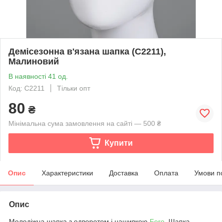
Демісезонна в'язана шапка (С2211),
Малиновий
В наявності 41 од.
Код: С2211
Тільки опт
80
₴
Мінімальна сума замовлення на сайті — 500 ₴
Купити
Опис
Характеристики
Доставка
Оплата
Умови п
Опис
Молодіжна шапка з одворотом і нашивкою
Fero
. Шапка