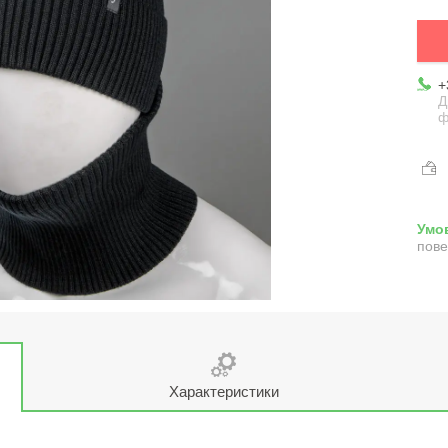
+
Д
ф
пове
Характеристики