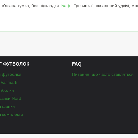
- в'язана гумка, без підкладки.
Баф
- "резинка", складений удвічі, м
Г ФУТБОЛОК
FAQ
і футболки
Питання, що часто ставляться
Valimark
утболки
шапки Nord
і шапки
і комплекти