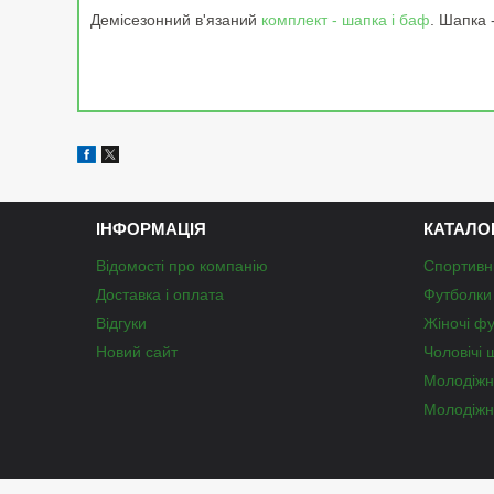
Демісезонний в'язаний
комплект - шапка і баф
. Шапка 
ІНФОРМАЦІЯ
КАТАЛО
Відомості про компанію
Спортивн
Доставка і оплата
Футболки 
Відгуки
Жіночі ф
Новий сайт
Чоловічі 
Молодіжн
Молодіжн