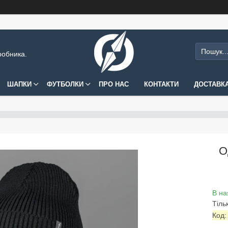
робника.
ШАПКИ
ФУТБОЛКИ
ПРО НАС
КОНТАКТИ
ДОСТАВКА
О
В на
Тіль
Код