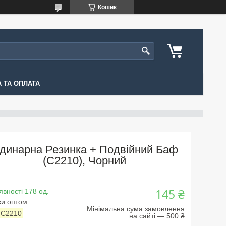
Кошик
 ТА ОПЛАТА
динарна Резинка + Подвійний Баф
(С2210), Чорний
145 ₴
явності 178 од.
ки оптом
Мінімальна сума замовлення
:
С2210
на сайті — 500 ₴