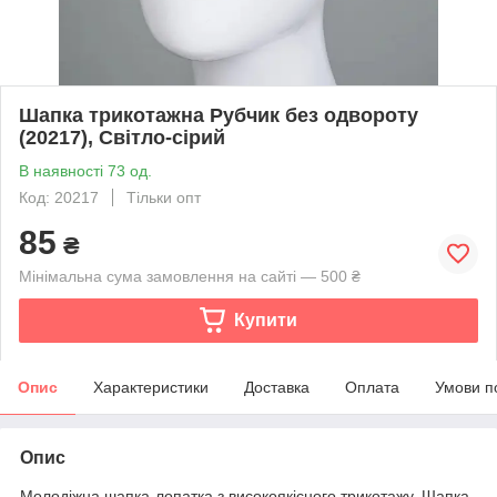
Шапка трикотажна Рубчик без одвороту
(20217), Світло-сірий
В наявності 73 од.
Код: 20217
Тільки опт
85
₴
Мінімальна сума замовлення на сайті — 500 ₴
Купити
Опис
Характеристики
Доставка
Оплата
Умови п
Опис
Молодіжна шапка-лопатка з високоякісного трикотажу. Шапка