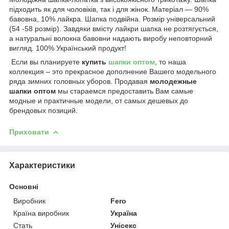
підходить як для чоловіків, так і для жінок. Матеріал ― 90%
бавовна, 10% лайкра. Шапка подвійна. Розмір універсальний
(54 -58 розмір). Завдяки вмісту лайкри шапка не розтягується,
а натуральні волокна бавовни надають виробу неповторний
вигляд. 100% Український продукт!
Если вы планируете
купить
шапки оптом
, то наша
коллекция – это прекрасное дополнение Вашего модельного
ряда зимних головных уборов. Продавая
молодежные
шапки оптом
мы стараемся предоставить Вам самые
модные и практичные модели, от самых дешевых до
брендовых позиций.
Приховати
Характеристики
Основні
Виробник
Fero
Країна виробник
Україна
Стать
Унісекс