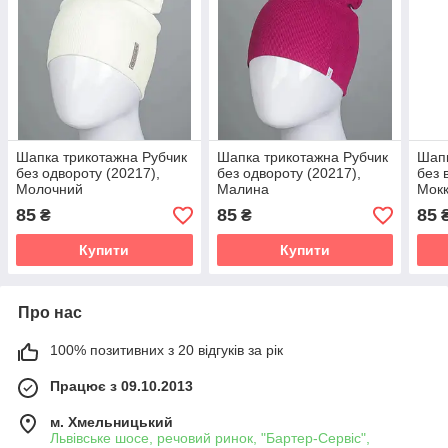
Шапка трикотажна Рубчик
Шапка трикотажна Рубчик
Шапк
без одвороту (20217),
без одвороту (20217),
без 
Молочний
Малина
Мок
85
85
85
₴
₴
Купити
Купити
Про нас
100% позитивних з 20 відгуків за рік
Працює з 09.10.2013
м. Хмельницький
Львівське шосе, речовий ринок, "Бартер-Сервіс",