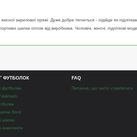
кісної акрилової пряжі. Дуже добре тягнеться - підійде як підліткам
тивні шапки оптом від виробника. Чоловічі, жіночі, підліткові моде
Г ФУТБОЛОК
FAQ
і футболки
Питання, що часто ставляться
Valimark
утболки
шапки Nord
і шапки
і комплекти