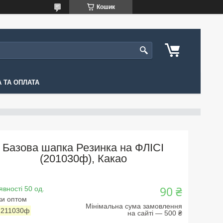
Кошик
 ТА ОПЛАТА
Базова шапка Резинка на ФЛІСІ
(201030ф), Какао
90 ₴
явності 50 од.
ки оптом
Мінімальна сума замовлення
:
211030ф
на сайті — 500 ₴