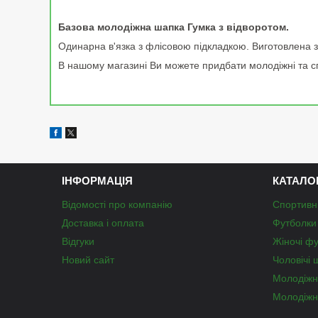
Базова молодіжна шапка Гумка з відворотом.
Одинарна в'язка з флісовою підкладкою. Виготовлена з я
В нашому магазині Ви можете придбати молодіжні та спор
ІНФОРМАЦІЯ
КАТАЛО
Відомості про компанію
Спортивн
Доставка і оплата
Футболки 
Відгуки
Жіночі ф
Новий сайт
Чоловічі 
Молодіжн
Молодіжн