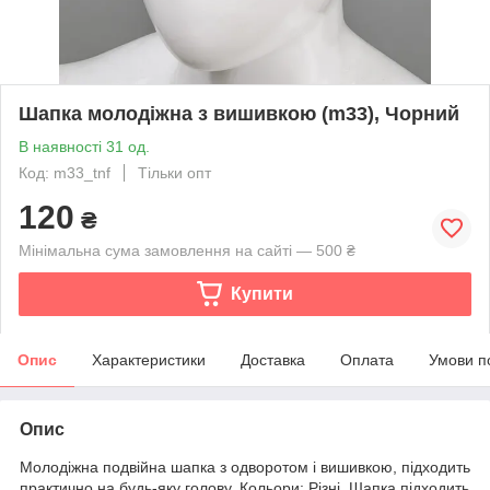
Шапка молодіжна з вишивкою (m33), Чорний
В наявності 31 од.
Код: m33_tnf
Тільки опт
120
₴
Мінімальна сума замовлення на сайті — 500 ₴
Купити
Опис
Характеристики
Доставка
Оплата
Умови п
Опис
Молодіжна подвійна шапка з одворотом і вишивкою, підходить
практично на будь-яку голову. Кольори: Різні. Шапка підходить