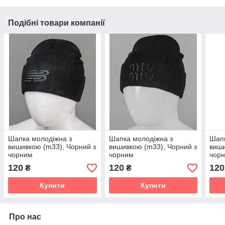
Подібні товари компанії
Шапка молодіжна з
Шапка молодіжна з
Шапк
вишивкою (m33), Чорний з
вишивкою (m33), Чорний з
виши
чорним
чорним
чор
120
120
120
₴
₴
Купити
Купити
Про нас