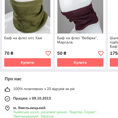
Баф на флісі опт, Хакі
Баф на флісі "Вибірка",
Шапк
Марсала
підб
Баф 
мел
70
50
175
₴
₴
Купити
Купити
Про нас
100% позитивних з 20 відгуків за рік
Працює з 09.10.2013
м. Хмельницький
Львівське шосе, речовий ринок, "Бартер-Сервіс",
Хмельницький, Україна