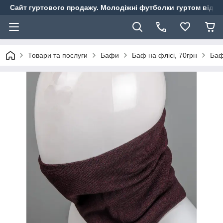
Сайт гуртового продажу. Молодіжні футболки гуртом від ви
Товари та послуги
Бафи
Баф на флісі, 70грн
Баф